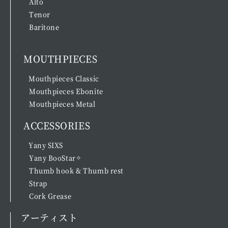
Alto
Tenor
Baritone
MOUTHPIECES
Mouthpieces Classic
Mouthpieces Ebonite
Mouthpieces Metal
ACCESSORIES
Yany SIXS
Yany BooStar✧
Thumb hook & Thumb rest
Strap
Cork Grease
アーティスト