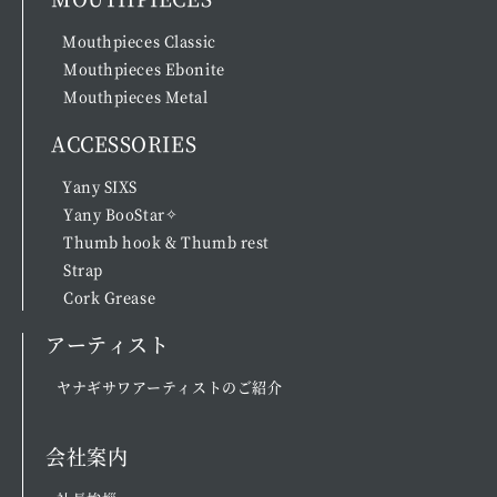
Mouthpieces Classic
Mouthpieces Ebonite
Mouthpieces Metal
ACCESSORIES
Yany SIXS
Yany BooStar✧
Thumb hook & Thumb rest
Strap
Cork Grease
アーティスト
ヤナギサワアーティストのご紹介
会社案内